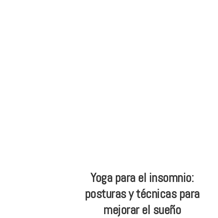
Skip
Skip
ONG
to
to
de
main
footer
Yoga
content
inclusivo
Yoga para el insomnio:
posturas y técnicas para
mejorar el sueño