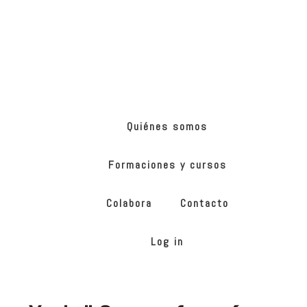
Skip
Skip
to
to
main
footer
content
ONG
de
Yoga
inclusivo
Quiénes somos
Formaciones y cursos
Colabora
Contacto
Log in