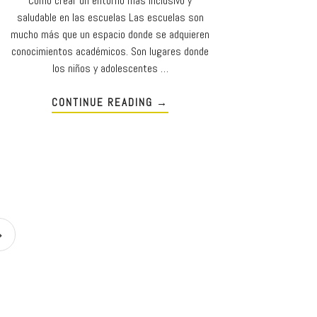
Cómo crear un entorno más inclusivo y
saludable en las escuelas Las escuelas son
mucho más que un espacio donde se adquieren
conocimientos académicos. Son lugares donde
los niños y adolescentes …
CONTINUE READING
→
»