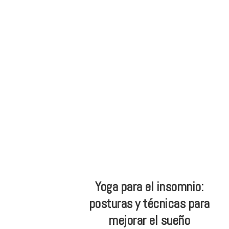
Skip
Skip
ONG
to
to
de
main
footer
Yoga
content
inclusivo
Yoga para el insomnio:
posturas y técnicas para
mejorar el sueño