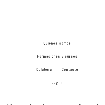
Skip
Skip
to
to
main
footer
content
ONG
de
Yoga
inclusivo
Quiénes somos
Formaciones y cursos
Colabora
Contacto
Log in