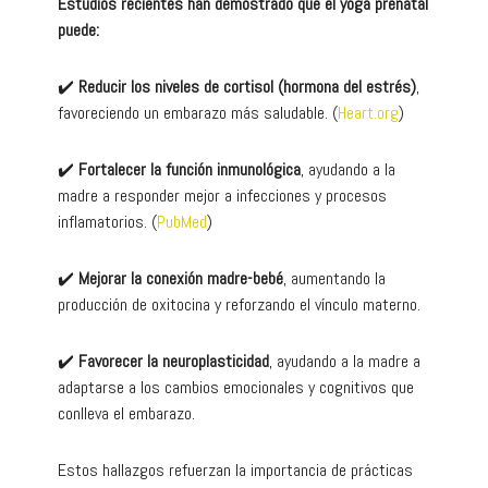
Estudios recientes han demostrado que el yoga prenatal
puede:
✔️
Reducir los niveles de cortisol (hormona del estrés)
,
favoreciendo un embarazo más saludable. (
Heart.org
)
✔️
Fortalecer la función inmunológica
, ayudando a la
madre a responder mejor a infecciones y procesos
inflamatorios. (
PubMed
)
✔️
Mejorar la conexión madre-bebé
, aumentando la
producción de oxitocina y reforzando el vínculo materno.
✔️
Favorecer la neuroplasticidad
, ayudando a la madre a
adaptarse a los cambios emocionales y cognitivos que
conlleva el embarazo.
Estos hallazgos refuerzan la importancia de prácticas