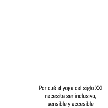
Skip
Skip
ONG
to
to
de
main
footer
Yoga
content
inclusivo
Por qué el yoga del siglo XXI
necesita ser inclusivo,
sensible y accesible