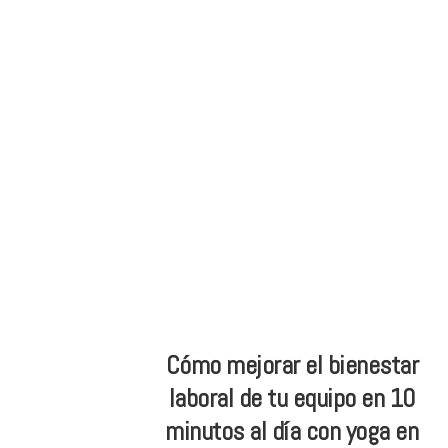
Skip
Skip
ONG
to
to
de
main
footer
Yoga
content
inclusivo
Cómo mejorar el bienestar
laboral de tu equipo en 10
minutos al día con yoga en