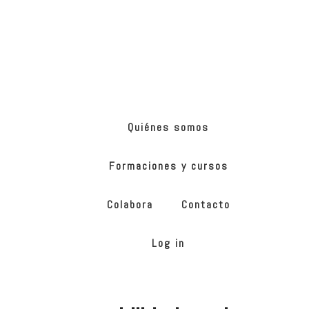
Skip
Skip
to
to
main
footer
content
ONG
de
Yoga
inclusivo
Quiénes somos
Formaciones y cursos
Colabora
Contacto
Log in